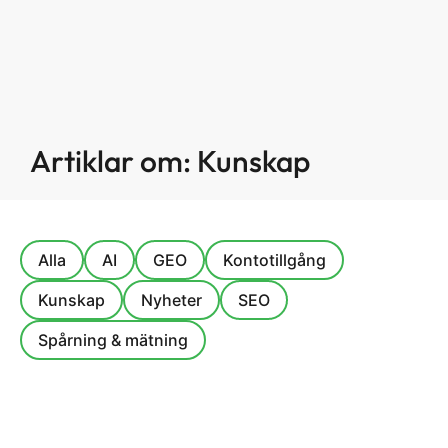
Artiklar om: Kunskap
Alla
AI
GEO
Kontotillgång
Kunskap
Nyheter
SEO
Spårning & mätning