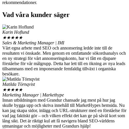
rekommendationer.
Vad våra kunder säger
Karin Hoflund
★
★
★
★
★
Sales & Marketing Manager | IMI
Vårt egna arbete med SEO och annonsering ledde inte till de
resultaten vi önskade. Men genom en omfattande sökordsanalys och
en ny strategi för vårt annonseringskonto, har vi fått en djupare
förståelse för vår målgrupp. Detta har lett till en ökning av nya leads
tillsammans med en imponerande femfaldig tillväxt i organiska
besökare.
Matilda Törnqvist
★
★
★
★
★
Marketing Manager | Markethype
Innan utbildningen med Grandur chansade jag mest på hur jag
skulle bygga upp och skriva innehåll till MarketHypes hemsida. Nu
kan jag skapa sidor, inlägg och URL-strukturer med en förståelse för
vad jag faktiskt gör – och vilken effekt det kan ge på såväl kort som
lång sikt. Det är riktigt kul att få navigera bland SEO-världens
utmaningar och möjligheter med Grandurs hjälp!