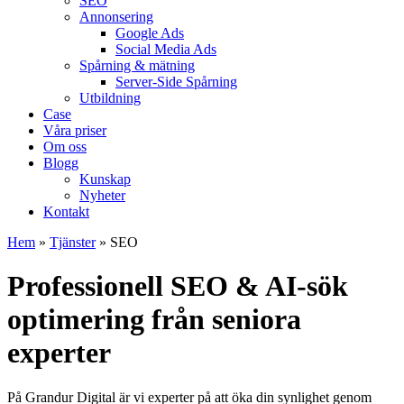
SEO
Annonsering
Google Ads
Social Media Ads
Spårning & mätning
Server-Side Spårning
Utbildning
Case
Våra priser
Om oss
Blogg
Kunskap
Nyheter
Kontakt
Hem
»
Tjänster
»
SEO
Professionell
SEO & AI-sök
optimering
från seniora
experter
På Grandur Digital är vi experter på att öka din synlighet genom