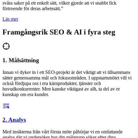
svåra saker på ett enkelt sätt, vilket gjorde att vi snabbt fick
förtroende för deras arbetssätt.”
Läs mer
Framgångsrik SEO & AI
i fyra steg
1. Målsättning
Innan vi dyker in i ett SEO-projekt är det viktigt att vi tillsammans
sätter gemensamma mål och fokusområden. I uppstartsmötet vill vi
också fördjupa oss i era kärnprodukter, tjänster och
huvudkonkurrenter. Men kanske viktigast av allt, ta del av er
kunskap om era kunder.
2. Analys
Med insikterna från vårt första möte påbörjar vi en omfattande
analys där vi undersöker hur din målgrupp söker efter dina