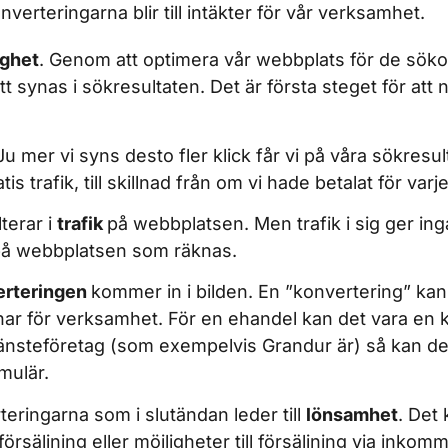
erteringarna blir till intäkter för vår verksamhet.
ighet
. Genom att optimera vår webbplats för de söko
t synas i sökresultaten. Det är första steget för att 
 Ju mer vi syns desto fler klick får vi på våra sökresu
tis trafik, till skillnad från om vi hade betalat för varje
lterar i
trafik
på webbplatsen. Men trafik i sig ger ing
på webbplatsen som räknas.
erteringen
kommer in i bilden. En ”konvertering” kan
har för verksamhet. För en ehandel kan det vara en 
jänsteföretag (som exempelvis Grandur är) så kan de
rmulär.
teringarna som i slutändan leder till
lönsamhet
. Det
 försäljning eller möjligheter till försäljning via inko