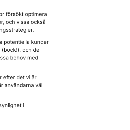
or försökt optimera
ker, och vissa också
ingsstrategier.
a potentiella kunder
 (bock!), och de
 dessa behov med
efter det vi är
när användarna väl
synlighet i