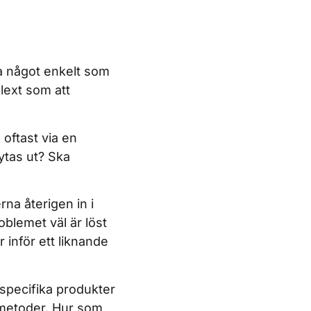
ra något enkelt som
plext som att
 oftast via en
bytas ut? Ska
na återigen in i
roblemet väl är löst
r inför ett liknande
 specifika produkter
smetoder. Hur som