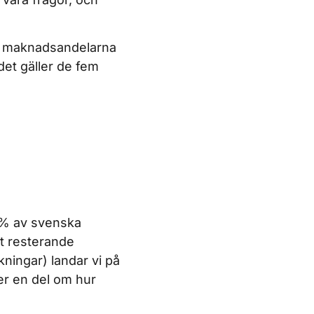
er maknadsandelarna
det gäller de fem
1% av svenska
tt resterande
ningar) landar vi på
ger en del om hur