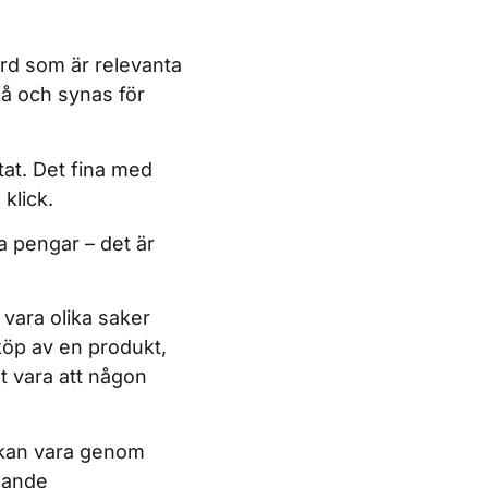
rd som är relevanta
nå och synas för
ltat. Det fina med
 klick.
a pengar – det är
 vara olika saker
köp av en produkt,
t vara att någon
 kan vara genom
mmande