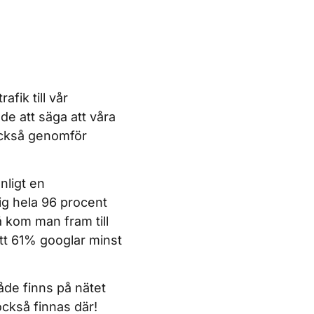
fik till vår
de att säga att våra
 också genomför
nligt en
ig hela 96 procent
 kom man fram till
tt 61% googlar minst
åde finns på nätet
också finnas där!