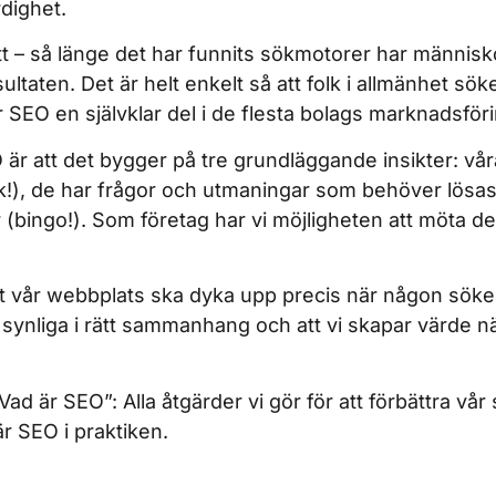
dighet.
ytt – så länge det har funnits sökmotorer har människ
sultaten. Det är helt enkelt så att folk i allmänhet sö
g är SEO en självklar del i de flesta bolags marknadsför
r att det bygger på tre grundläggande insikter: vår
k!), de har frågor och utmaningar som behöver lösas
var (bingo!). Som företag har vi möjligheten att möta
 vår webbplats ska dyka upp precis när någon söker 
är synliga i rätt sammanhang och att vi skapar värde 
”Vad är SEO”: Alla åtgärder vi gör för att förbättra vår 
är SEO i praktiken.