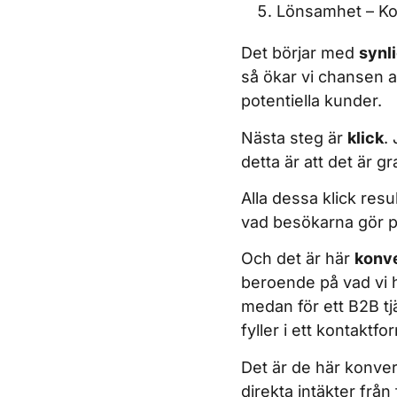
Lönsamhet – Konv
Det börjar med
synl
så ökar vi chansen at
potentiella kunder.
Nästa steg är
klick
.
detta är att det är gra
Alla dessa klick resu
vad besökarna gör 
Och det är här
konv
beroende på vad vi 
medan för ett B2B t
fyller i ett kontaktfo
Det är de här konver
direkta intäkter från