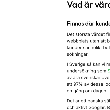
Vad är vä
Finnas där kund
Det största värdet fi
webbplats utan att be
kunder sannolikt bef
sökningar.
I Sverige så kan vi 
undersökning som
S
av alla svenskar öve
att 97% av dessa ock
en gång om dagen.
Det är ett ganska sä
och aktivt Googlar. 