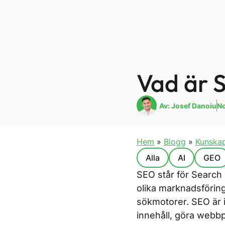
Vad är 
Av:
Josef Danoiu
No
Hem
»
Blogg
»
Kunska
Alla
AI
GEO
SEO står för Search
olika marknadsföring
sökmotorer. SEO är i
innehåll, göra webbp