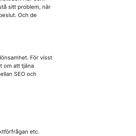
stå sitt problem, när
 beslut. Och de
 lönsamhet. För visst
t om att tjäna
mellan SEO och
ktförfrågan etc.