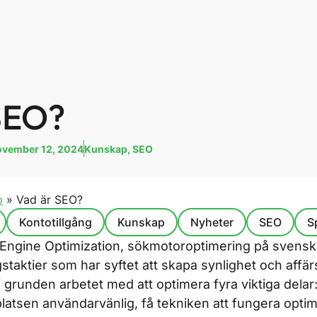
SEO?
vember 12, 2024
Kunskap
,
SEO
p
»
Vad är SEO?
Kontotillgång
Kunskap
Nyheter
SEO
S
 Engine Optimization, sökmotoroptimering på svenska
staktier som har syftet att skapa synlighet och affär
 grunden arbetet med att optimera fyra viktiga delar: 
latsen användarvänlig, få tekniken att fungera opti