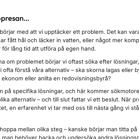
öpresan…
börjar med att vi upptäcker ett problem. Det kan va
har fått hål och läcker in vatten, eller något mer kom
för lång tid att utföra på egen hand.
a om problemet börjar vi oftast söka efter lösningar,
vi ofta förstå våra alternativ – ska skorna lagas eller 
n ekonom eller anlita en redovisningsbyrå?
ten på specifika lösningar, och här kommer sökmotorer
lika alternativ – och till slut fattar vi ett beslut. När p
tet, en erfarenhet vi tar med oss till nästa gång vi stå
oppa mellan olika steg – kanske börjar man titta på
att man behöver backa och undersöka andra lösning