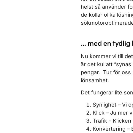
helst så använder fol
de kollar olika lösni
sökmotoroptimerade 
… med en tydlig 
Nu kommer vi till det
är det kul att ”syna
pengar. Tur för oss 
lönsamhet.
Det fungerar lite so
Synlighet – Vi 
Klick – Ju mer v
Trafik – Klicken 
Konvertering – B