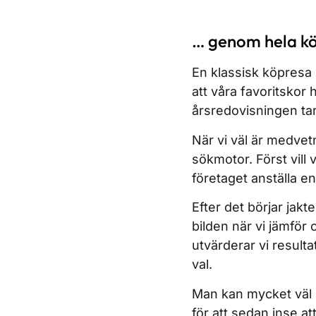
… genom hela k
En klassisk köpresa 
att våra favoritskor 
årsredovisningen tar 
När vi väl är medvetn
sökmotor. Först vill 
företaget anställa e
Efter det börjar jak
bilden när vi jämför o
utvärderar vi resulta
val.
Man kan mycket väl h
för att sedan inse 