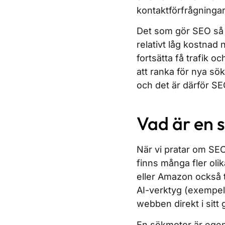
kontaktförfrågningar
Det som gör SEO så b
relativt låg kostnad n
fortsätta få trafik o
att ranka för nya sök
och det är därför SE
Vad är en 
När vi pratar om SEO
finns många fler ol
eller Amazon också t
AI-verktyg (exempe
webben direkt i sitt 
En sökmotor är egent