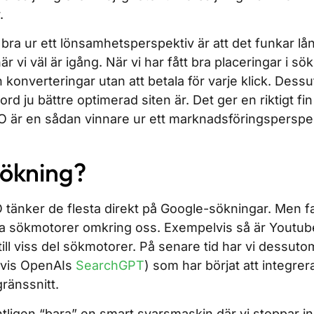
.
ra ur ett lönsamhetsperspektiv är att det funkar lån
är vi väl är igång. När vi har fått bra placeringar i sö
ch konverteringar utan att betala för varje klick. Dessu
ord ju bättre optimerad siten är. Det ger en riktigt fi
O är en sådan vinnare ur ett marknadsföringsperspek
sökning?
 tänker de flesta direkt på Google-sökningar. Men fa
ika sökmotorer omkring oss. Exempelvis så är Youtub
ill viss del sökmotorer. På senare tid har vi dessutom
lvis OpenAIs
SearchGPT
) som har börjat att integre
gränssnitt.
ligen “bara” en smart svarsmaskin där vi stoppar in