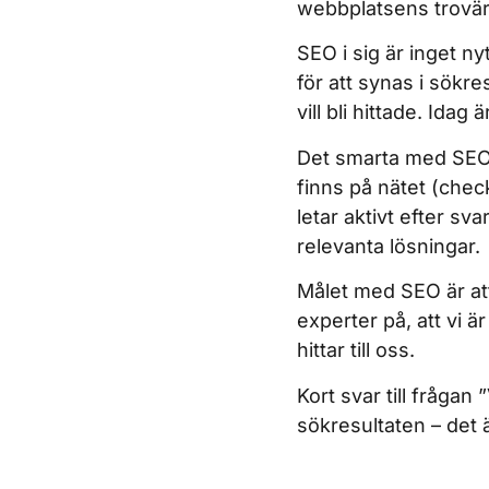
webbplatsens trovär
SEO i sig är inget n
för att synas i sökre
vill bli hittade. Ida
Det smarta med SEO ä
finns på nätet (chec
letar aktivt efter s
relevanta lösningar.
Målet med SEO är att
experter på, att vi 
hittar till oss.
Kort svar till frågan 
sökresultaten – det 