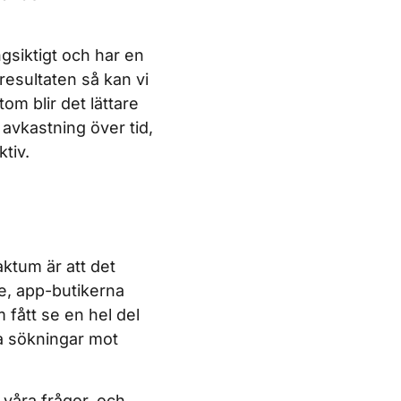
gsiktigt och har en
kresultaten så kan vi
tom blir det lättare
n avkastning över tid,
tiv.
ktum är att det
e, app-butikerna
 fått se en hel del
ra sökningar mot
 våra frågor, och