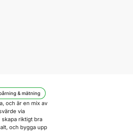
pårning & mätning
, och är en mix av
svärde via
skapa riktigt bra
malt, och bygga upp