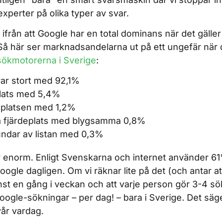
experter på olika typer av svar.
ifrån att Google har en total dominans när det gäll
k. Så här ser marknadsandelarna ut på ett ungefär när 
sökmotorerna i Sverige
:
ar stort med 92,1%
plats med 5,4%
splatsen med 1,2%
 fjärdeplats med blygsamma 0,8%
dar av listan med 0,3%
 enorm. Enligt Svenskarna och internet använder 6
ogle dagligen. Om vi räknar lite på det (och antar a
t en gång i veckan och att varje person gör 3-4 sök
Google-sökningar – per dag! – bara i Sverige. Det sä
vår vardag.