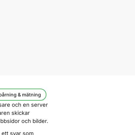
pårning & mätning
sare och en server
aren skickar
bbsidor och bilder.
 ett svar som