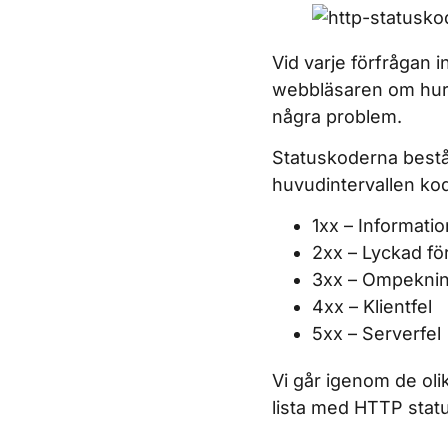
Vid varje förfrågan 
webbläsaren om hur 
några problem.
Statuskoderna består 
huvudintervallen kode
1xx – Informatio
2xx – Lyckad fö
3xx – Ompekni
4xx – Klientfel
5xx – Serverfel
Vi går igenom de oli
lista med HTTP stat