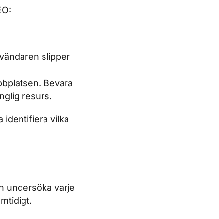
EO:
nvändaren slipper
ebbplatsen. Bevara
änglig resurs.
identifiera vilka
an undersöka varje
mtidigt.