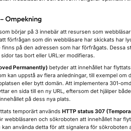
x – Ompekning
om börjar på 3 innebär att resursen som webbläsa
r att förfrågan som din webbläsare har skickats har l
 finns på den adressen som har förfrågats. Dessa 
r sidor tas bort eller URL:er modifieras.
oved Permanently)
betyder att innehållet har flyttat
som kan uppstå av flera anledningar, till exempel om 
latsen eller bytt domän. Att implementera 301-omdir
ttar en sida till en ny URL, eftersom det hjälper bå
innehållet på dess nya plats.
lyttats temporärt används
HTTP status 307 (Temporar
ör webbläsaren och sökroboten att innehållet har flyt
u kan använda detta för att signalera för sökroboten a