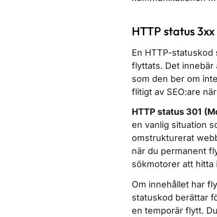
HTTP status 3x
En HTTP-statuskod s
flyttats. Det innebä
som den ber om inte
flitigt av SEO:are nä
HTTP status 301 (M
en vanlig situation 
omstrukturerat webbp
när du permanent fly
sökmotorer att hitta 
Om innehållet har f
statuskod berättar f
en temporär flytt. D