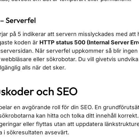
– Serverfel
ar på 5 indikerar att servern misslyckades med att h
igaste koden är
HTTP status 500 (Internal Server Err
å serversidan. När serverfel uppkommer så blir ingen 
n webbläsare eller sökrobotar. Du vill givetvis undvika
llgänglig alls när det sker.
uskoder och SEO
lar en avgörande roll för din SEO. En grundförutsätt
sökrobotarna kan hitta och tolka ditt innehåll korrekt
geringar eller flyttas utan att uppdatera länkstruktur
a i sökresultaten avsevärt.