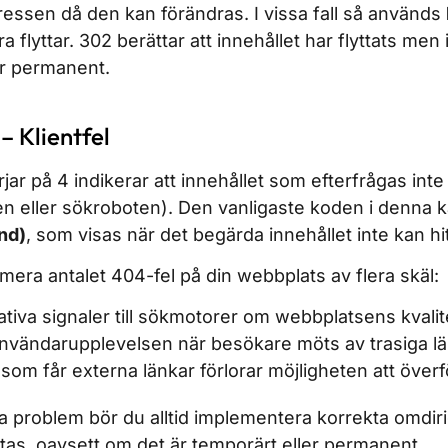
essen då den kan förändras. I vissa fall så används
 flyttar. 302 berättar att innehållet har flyttats men
er permanent.
– Klientfel
r på 4 indikerar att innehållet som efterfrågas inte är
n eller sökroboten). Den vanligaste koden i denna k
nd)
, som visas när det begärda innehållet inte kan hi
nimera antalet 404-fel på din webbplats av flera skäl:
tiva signaler till sökmotorer om webbplatsens kvalit
nvändarupplevelsen när besökare möts av trasiga l
som får externa länkar förlorar möjligheten att överf
a problem bör du alltid implementera korrekta omdiri
yttas, oavsett om det är temporärt eller permanent.