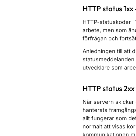
HTTP status 1xx 
HTTP-statuskoder i 
arbete, men som ändå
förfrågan och fortsä
Anledningen till att 
statusmeddelanden s
utvecklare som arbe
HTTP status 2xx
När servern skickar
hanterats framgångs
allt fungerar som d
normalt att visas korr
kommunikationen mel