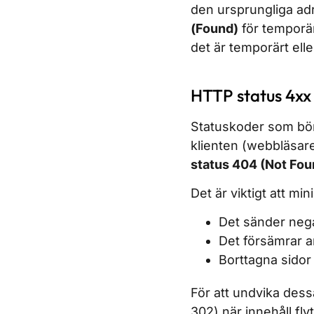
den ursprungliga adr
(Found)
för temporära
det är temporärt ell
HTTP status 4xx 
Statuskoder som börja
klienten (webbläsare
status 404 (Not Fou
Det är viktigt att mi
Det sänder nega
Det försämrar a
Borttagna sidor 
För att undvika dess
302) när innehåll fl