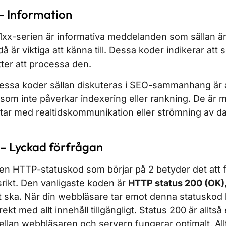
– Information
1xx-serien är informativa meddelanden som sällan är
 är viktiga att känna till. Dessa koder indikerar att 
tter att processa den.
dessa koder sällan diskuteras i SEO-sammanhang är att 
om inte påverkar indexering eller rankning. De är m
tar med realtidskommunikation eller strömning av da
 – Lyckad förfrågan
 en HTTP-statuskod som börjar på 2 betyder det att 
rikt. Den vanligaste koden är
HTTP status 200 (OK)
et ska. När din webbläsare tar emot denna statusko
ekt med allt innehåll tillgängligt. Status 200 är alltså
lan webbläsaren och servern fungerar optimalt. Allt