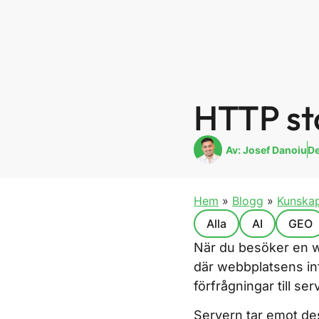
HTTP st
Av:
Josef Danoiu
De
Hem
»
Blogg
»
Kunska
Alla
AI
GEO
När du besöker en w
där webbplatsens in
förfrågningar till s
Servern tar emot des