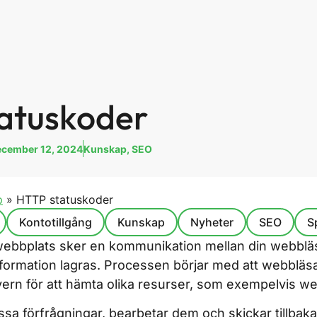
atuskoder
cember 12, 2024
Kunskap
,
SEO
p
»
HTTP statuskoder
Kontotillgång
Kunskap
Nyheter
SEO
S
ebbplats sker en kommunikation mellan din webblä
formation lagras. Processen börjar med att webbläs
ervern för att hämta olika resurser, som exempelvis we
sa förfrågningar, bearbetar dem och skickar tillbaka