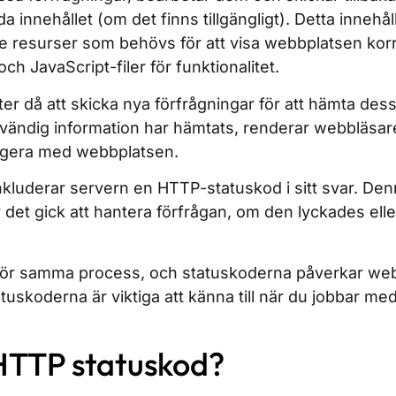
a innehållet (om det finns tillgängligt). Detta innehåll
gare resurser som behövs för att visa webbplatsen korr
och JavaScript-filer för funktionalitet.
er då att skicka nya förfrågningar för att hämta dess
dvändig information har hämtats, renderar webbläsare
agera med webbplatsen.
inkluderar servern en HTTP-statuskod i sitt svar. De
det gick att hantera förfrågan, om den lyckades ell
ör samma process, och statuskoderna påverkar web
tuskoderna är viktiga att känna till när du jobbar me
HTTP statuskod?