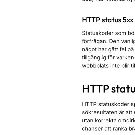
HTTP status 5xx 
Statuskoder som börj
förfrågan. Den vanl
något har gått fel p
tillgänglig för varke
webbplats inte blir ti
HTTP stat
HTTP statuskoder spe
sökresultaten är att 
utan korrekta omdiri
chanser att ranka br