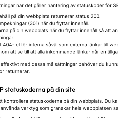
ttningar när det gäller hantering av statuskoder för S
innehåll på din webbplats returnerar status 200.
pekningar (301) när du flyttar innehåll.
rna på din webbplats när du flyttar innehåll så att a
ingar.
t 404-fel för interna såväl som externa länkar till w
nom att se till att alla inkommande länkar når en tillg
 effektivt med dessa målsättningar behöver du kunna 
or returnerar.
P statuskoderna på din site
 att kontrollera statuskoderna på din webbplats. Du k
ler använda verktyg som granskar hela webbplatsen sa