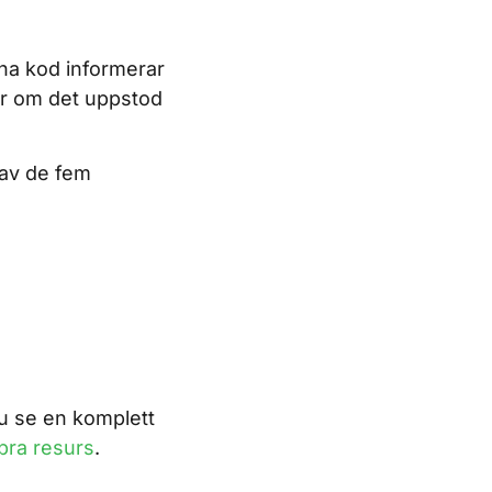
nna kod informerar
er om det uppstod
t av de fem
du se en komplett
bra resurs
.