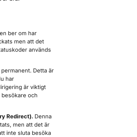
ren ber om har
yckats men att det
statuskoder används
s permanent. Detta är
du har
igering är viktigt
de besökare och
y Redirect).
Denna
tats, men att det är
tt inte sluta besöka