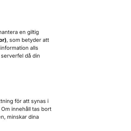
antera en giltig
or)
, som betyder att
information alls
 serverfel då din
ning för att synas i
. Om innehåll tas bort
en, minskar dina