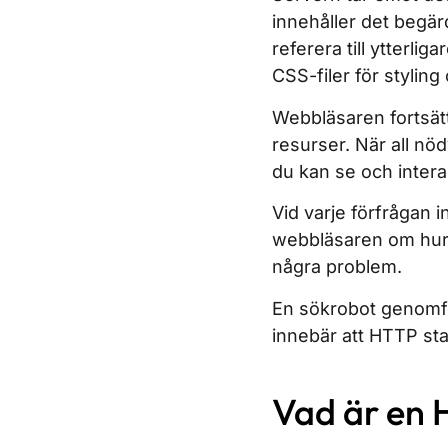
innehåller det begärd
referera till ytterli
CSS-filer för styling 
Webbläsaren fortsätt
resurser. När all nö
du kan se och inter
Vid varje förfrågan 
webbläsaren om hur 
några problem.
En sökrobot genomf
innebär att HTTP sta
Vad är en 