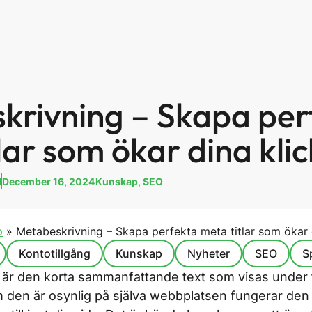
krivning – Skapa per
lar som ökar dina klic
d
December 16, 2024
Kunskap
,
SEO
p
»
Metabeskrivning – Skapa perfekta meta titlar som ökar 
Kontotillgång
Kunskap
Nyheter
SEO
S
är den korta sammanfattande text som visas under t
m den är osynlig på själva webbplatsen fungerar de