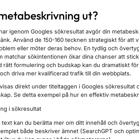
 metabeskrivning ut?
ar igenom Googles sökresultat avgör din metabeskr
n länk. Använd de 150-160 tecknen strategiskt för att vi
oblem eller möter deras behov. En tydlig och övert
 matchar sökintentionen ökar dina chanser att stick
rätt formulering och budskap kan du dramatiskt för
ch driva mer kvalificerad trafik till din webbplats.
isas direkt under titeltaggen i Googles sökresultat 
dskap. Se detta exempel på hur en effektiv metabeskr
text kan du berätta mer om ditt innehåll och överty
exemplet både beskriver ämnet (SearchGPT och optime