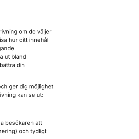
ivning om de väljer
sa hur ditt innehåll
ygande
a ut bland
bättra din
och ger dig möjlighet
ivning kan se ut:
ga besökaren att
ring) och tydligt