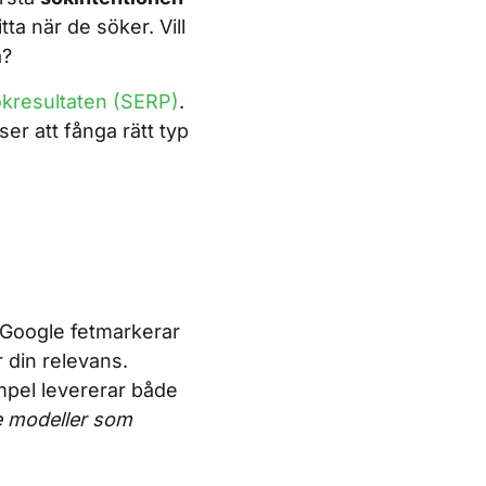
ta när de söker. Vill
a?
kresultaten (SERP)
.
r att fånga rätt typ
r Google fetmarkerar
 din relevans.
mpel levererar både
e modeller som