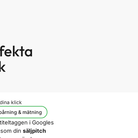
fekta
k
dina klick
pårning & mätning
iteltaggen i Googles
n som din
säljpitch