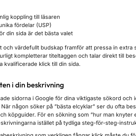
ig koppling till läsaren
unika fördelar (USP)
ör din sida är det bästa valet
nt och värdefullt budskap framför att pressa in extra
rligt kompletterar titeltaggen och talar direkt till b
 kvalificerade klick till din sida.
en i din beskrivning
de sidorna i Google för dina viktigaste sökord och i
 När någon söker på ”bästa elcyklar” ser du ofta be
och köpguider. För en sökning som ”hur man knyter e
krivningarna istället på tydliga steg-för-steg-instruk
tabeskrivning som verkligen fångar klick måste du f