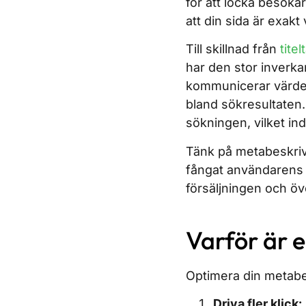
för att locka besöka
att din sida är exakt 
Till skillnad från
tite
har den stor inverka
kommunicerar värde 
bland sökresultaten. D
sökningen, vilket ind
Tänk på metabeskr
fångat användarens 
försäljningen och öv
Varför är 
Optimera din metabes
Driva fler klick: