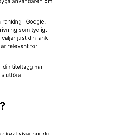
vertyga användaren om
 ranking i Google,
rivning som tydligt
ljer just din länk
 är relevant för
 din titeltagg har
slutföra
g?
direkt visar hur du