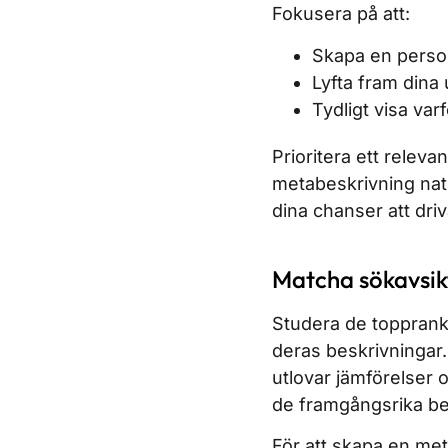
Fokusera på att:
Skapa en personl
Lyfta fram dina 
Tydligt visa varf
Prioritera ett releva
metabeskrivning natu
dina chanser att driva
Matcha sökavsikt
Studera de toppranka
deras beskrivningar.
utlovar jämförelser 
de framgångsrika bes
För att skapa en me