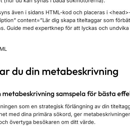
 (hur du kan synas i båda sökmotorerna).
yns även i sidans HTML-kod och placeras i <head>
tion” content=”Lär dig skapa titeltaggar som förbät
ns. Guide med expertknep för att lyckas och undvika 
ar du din metabeskrivning
h metabeskrivning samspela för bästa effe
ningen som en strategisk förlängning av din titeltagg
et med dina primära sökord, ger metabeskrivningen
och övertyga besökaren om ditt värde.