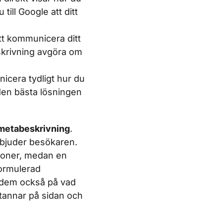
till Google att ditt
tt kommunicera ditt
eskrivning avgöra om
nicera tydligt hur du
den bästa lösningen
metabeskrivning
.
rbjuder besökaren.
tioner, medan en
formulerad
 dem också på vad
stannar på sidan och