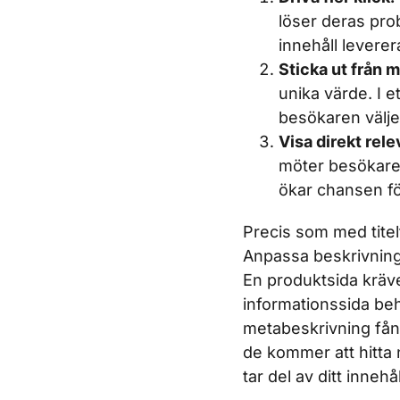
löser deras probl
innehåll leverera
Sticka ut från 
unika värde. I 
besökaren väljer
Visa direkt rele
möter besökaren
ökar chansen fö
Precis som med tite
Anpassa beskrivning
En produktsida kräve
informationssida be
metabeskrivning fån
de kommer att hitta 
tar del av ditt innehål