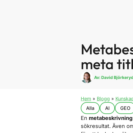
Metabes
meta tit
Av:
David Björkery
Hem
»
Blogg
»
Kunska
Alla
AI
GEO
En
metabeskrivning
sökresultat. Även o