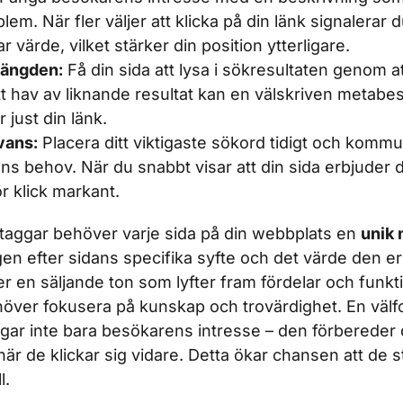
em. När fler väljer att klicka på din länk signalerar du 
r värde, vilket stärker din position ytterligare.
mängden:
Få din sida att lysa i sökresultaten genom a
ett hav av liknande resultat kan en välskriven metab
 just din länk.
vans:
Placera ditt viktigaste sökord tidigt och kommu
s behov. När du snabbt visar att din sida erbjuder 
r klick markant.
ltaggar behöver varje sida på din webbplats en
unik 
en efter sidans specifika syfte och det värde den e
r en säljande ton som lyfter fram fördelar och funk
höver fokusera på kunskap och trovärdighet. En väl
gar inte bara besökarens intresse – den förbereder
när de klickar sig vidare. Detta ökar chansen att de 
l.