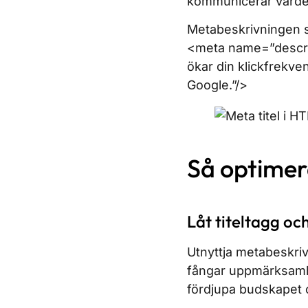
kommunicerar värdet
Metabeskrivningen s
<meta name=”descrip
ökar din klickfrekve
Google.”/>
Så optimer
Låt titeltagg oc
Utnyttja metabeskriv
fångar uppmärksamh
fördjupa budskapet 