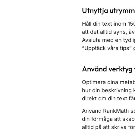
Utnyttja utrymme
Håll din text inom 15
att det alltid syns,
Avsluta med en tydli
”Upptäck våra tips” 
Använd verktyg 
Optimera dina metab
hur din beskrivning 
direkt om din text få
Använd RankMath som 
din förmåga att skap
alltid på att skriva f