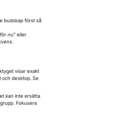
ste budskap först så
ör nu” eller
ekvens.
tyget visar exakt
l och desktop. Se
t kan inte ersätta
ålgrupp. Fokusera