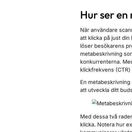
Hur ser en
När användare scann
att klicka på just di
löser besökarens pr
metabeskrivning som
konkurrenterna. Med 
klickfrekvens (CTR) o
En metabeskrivning v
att utveckla ditt bu
Med dessa två rader 
klicka. Notera hur 