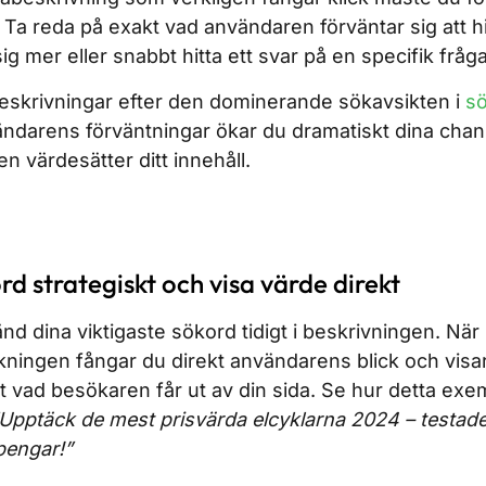
. Ta reda på exakt vad användaren förväntar sig att hit
ig mer eller snabbt hitta ett svar på en specifik fråg
skrivningar efter den dominerande sökavsikten i
sö
darens förväntningar ökar du dramatiskt dina chanse
en värdesätter ditt innehåll.
rd strategiskt
och visa värde direkt
änd dina viktigaste sökord tidigt i beskrivningen. Nä
ningen fångar du direkt användarens blick och visar
vad besökaren får ut av din sida. Se hur detta exe
Upptäck de mest prisvärda elcyklarna 2024 – testad
pengar!”