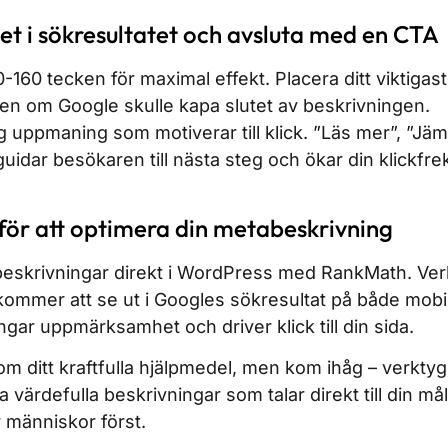
t i sökresultatet och avsluta med en CTA
0-160 tecken för maximal effekt. Placera ditt viktiga
 även om Google skulle kapa slutet av beskrivningen.
g uppmaning som motiverar till klick. ”Läs mer”, ”Jämf
guidar besökaren till nästa steg och ökar din klickfr
för att optimera din metabeskrivning
eskrivningar direkt i WordPress med RankMath. Verk
kommer att se ut i Googles sökresultat på både mobi
ngar uppmärksamhet och driver klick till din sida.
ditt kraftfulla hjälpmedel, men kom ihåg – verktyge
a värdefulla beskrivningar som talar direkt till din m
ör människor först.