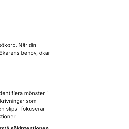
 sökord. När din
esökarens behov, ökar
dentifiera mönster i
skrivningar som
n slips” fokuserar
tioner.
örstå
sökintentionen