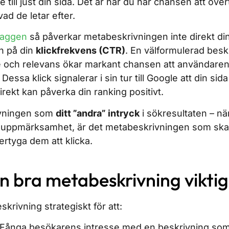
re till just din sida. Det är här du har chansen att ö
vad de letar efter.
ltaggen
så påverkar metabeskrivningen inte direkt din
n på din
klickfrekvens (CTR)
. En välformulerad besk
och relevans ökar markant chansen att användaren vä
essa klick signalerar i sin tur till Google att din sida
irekt kan påverka din ranking positivt.
ivningen som
ditt ”andra” intryck
i sökresultaten – när
uppmärksamhet, är det metabeskrivningen som ska 
ertyga dem att klicka.
en bra metabeskrivning vikti
krivning strategiskt för att:
Fånga besökarens intresse med en beskrivning som 